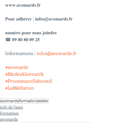
𝐰𝐰𝐰.𝐚𝐯𝐨𝐦𝐚𝐫𝐝𝐬.𝐟𝐫
𝐏𝐨𝐮𝐫 𝐚𝐝𝐡𝐞́𝐫𝐞𝐫 : 𝐢𝐧𝐟𝐨𝐬@𝐚𝐯𝐨𝐦𝐚𝐫𝐝𝐬.𝐟𝐫
𝐧𝐮𝐦𝐞́𝐫𝐨 𝐩𝐨𝐮𝐫 𝐧𝐨𝐮𝐬 𝐣𝐨𝐢𝐧𝐝𝐫𝐞
☎ 𝟎𝟗 𝟖𝟎 𝟖𝟎 𝟎𝟗 𝟐𝟓
Informations : 
infos@avomards.fr
#avomards
#ModesAlternatifs
#Processuscollaboratif
#LaMédiation
avomards
formation
atelier
info de l'asso
formation
avomards