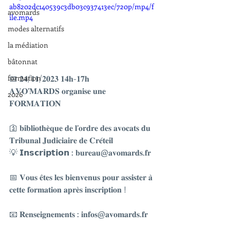
ab8202dc140539c3db03c937413ec/720p/mp4/f
avomards
ile.mp4
modes alternatifs
la médiation
bâtonnat
📅 𝟐𝟒/𝟏𝟏/𝟐𝟎𝟐𝟑 𝟏𝟒𝐡-𝟏𝟕𝐡
formation
𝐀𝐕𝐎’𝐌𝐀𝐑𝐃𝐒 𝐨𝐫𝐠𝐚𝐧𝐢𝐬𝐞 𝐮𝐧𝐞 
2026
𝐅𝐎𝐑𝐌𝐀𝐓𝐈𝐎𝐍
🛐 𝐛𝐢𝐛𝐥𝐢𝐨𝐭𝐡𝐞̀𝐪𝐮𝐞 𝐝𝐞 𝐥’𝐨𝐫𝐝𝐫𝐞 𝐝𝐞𝐬 𝐚𝐯𝐨𝐜𝐚𝐭𝐬 𝐝𝐮 
𝐓𝐫𝐢𝐛𝐮𝐧𝐚𝐥 𝐉𝐮𝐝𝐢𝐜𝐢𝐚𝐢𝐫𝐞 𝐝𝐞 𝐂𝐫𝐞́𝐭𝐞𝐢𝐥
💡 𝗜𝗻𝘀𝗰𝗿𝗶𝗽𝘁𝗶𝗼𝗻 : 𝐛𝐮𝐫𝐞𝐚𝐮@𝐚𝐯𝐨𝐦𝐚𝐫𝐝𝐬.𝐟𝐫
📅 𝐕𝐨𝐮𝐬 𝐞̂𝐭𝐞𝐬 𝐥𝐞𝐬 𝐛𝐢𝐞𝐧𝐯𝐞𝐧𝐮𝐬 𝐩𝐨𝐮𝐫 𝐚𝐬𝐬𝐢𝐬𝐭𝐞𝐫 𝐚̀ 
𝐜𝐞𝐭𝐭𝐞 𝐟𝐨𝐫𝐦𝐚𝐭𝐢𝐨𝐧 𝐚𝐩𝐫𝐞̀𝐬 𝐢𝐧𝐬𝐜𝐫𝐢𝐩𝐭𝐢𝐨𝐧 !
📧 𝐑𝐞𝐧𝐬𝐞𝐢𝐠𝐧𝐞𝐦𝐞𝐧𝐭𝐬 : 𝐢𝐧𝐟𝐨𝐬@𝐚𝐯𝐨𝐦𝐚𝐫𝐝𝐬.𝐟𝐫