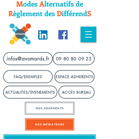
M
odes
A
lternatifs
de
R
èglement
des
D
ifféren
d
S
infos@avomards.fr
09 80 80 09 25
FAQ/EXEMPLES
ESPACE ADHERENTS
ACTUALITES/EVENEMENTS
ACCES BUREAU
NOS ADHÉRENTS
NOS MÉDIATEURS