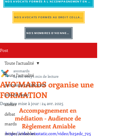
NOS AVOCATS FORMÉS À L'ACCOMPAGNEMENT EN MÉDIATION
NOS AVOCATS FORMÉS AU DROIT COLLABORATIF
NOS MEMBRES D'HONNEUR
Post
Toute l'actualité
avomards
Toute l'actualité
24 oct. 2023
1 min de lecture
AVO’MARDS organise une
processus collaboratif
FORMATION
info de l'asso
Dernière mise à jour :
24 avr. 2025
atelier
Accompagnement en 
débat
médiation - Audience de 
mards
Règlement Amiable
modes amiables
https://video.wixstatic.com/video/b25edc_725