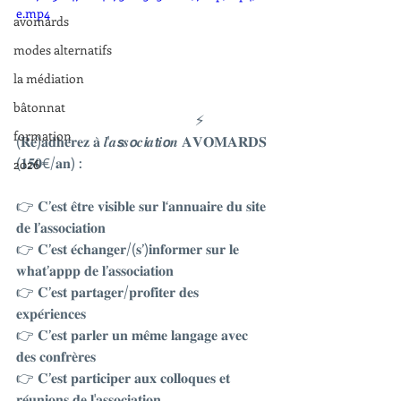
e.mp4
avomards
modes alternatifs
la médiation
bâtonnat
					⚡ 
formation
(𝐑𝐞́)𝐚𝐝𝐡𝐞́𝐫𝐞𝐳 𝐚̀ 𝒍'𝒂𝙨𝒔𝙤𝒄𝙞𝒂𝙩𝒊𝙤𝒏 𝐀𝐕𝐎𝐌𝐀𝐑𝐃𝐒 
(𝟏𝟓𝟎€/𝐚𝐧) :
2026
👉 𝐂’𝐞𝐬𝐭 𝐞̂𝐭𝐫𝐞 𝐯𝐢𝐬𝐢𝐛𝐥𝐞 𝐬𝐮𝐫 𝐥‘𝐚𝐧𝐧𝐮𝐚𝐢𝐫𝐞 𝐝𝐮 𝐬𝐢𝐭𝐞 
𝐝𝐞 𝐥’𝐚𝐬𝐬𝐨𝐜𝐢𝐚𝐭𝐢𝐨𝐧
👉 𝐂’𝐞𝐬𝐭 𝐞́𝐜𝐡𝐚𝐧𝐠𝐞𝐫/(𝐬’)𝐢𝐧𝐟𝐨𝐫𝐦𝐞𝐫 𝐬𝐮𝐫 𝐥𝐞 
𝐰𝐡𝐚𝐭’𝐚𝐩𝐩𝐩 𝐝𝐞 𝐥’𝐚𝐬𝐬𝐨𝐜𝐢𝐚𝐭𝐢𝐨𝐧 
👉 𝐂’𝐞𝐬𝐭 𝐩𝐚𝐫𝐭𝐚𝐠𝐞𝐫/𝐩𝐫𝐨𝐟𝐢𝐭𝐞𝐫 𝐝𝐞𝐬 
𝐞𝐱𝐩𝐞́𝐫𝐢𝐞𝐧𝐜𝐞𝐬 
👉 𝐂’𝐞𝐬𝐭 𝐩𝐚𝐫𝐥𝐞𝐫 𝐮𝐧 𝐦𝐞̂𝐦𝐞 𝐥𝐚𝐧𝐠𝐚𝐠𝐞 𝐚𝐯𝐞𝐜 
𝐝𝐞𝐬 𝐜𝐨𝐧𝐟𝐫𝐞̀𝐫𝐞𝐬
👉 𝐂’𝐞𝐬𝐭 𝐩𝐚𝐫𝐭𝐢𝐜𝐢𝐩𝐞𝐫 𝐚𝐮𝐱 𝐜𝐨𝐥𝐥𝐨𝐪𝐮𝐞𝐬 𝐞𝐭 
𝐫𝐞́𝐮𝐧𝐢𝐨𝐧𝐬 𝐝𝐞 𝐥'𝐚𝐬𝐬𝐨𝐜𝐢𝐚𝐭𝐢𝐨𝐧