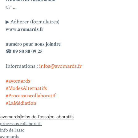
👉 ...
▶ Adhérer (formulaires)
𝐰𝐰𝐰.𝐚𝐯𝐨𝐦𝐚𝐫𝐝𝐬.𝐟𝐫
𝐧𝐮𝐦𝐞́𝐫𝐨 𝐩𝐨𝐮𝐫 𝐧𝐨𝐮𝐬 𝐣𝐨𝐢𝐧𝐝𝐫𝐞
☎ 𝟎𝟗 𝟖𝟎 𝟖𝟎 𝟎𝟗 𝟐𝟓
Informations : 
infos@avomards.fr
#avomards
#ModesAlternatifs
#Processuscollaboratif
#LaMédiation
avomards
Infos de l'asso
collaboratifs
processus collaboratif
info de l'asso
avomards