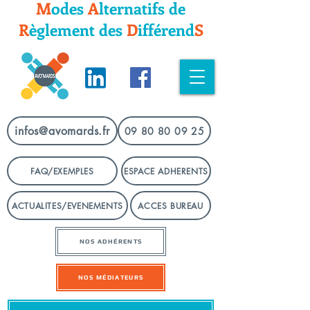
M
odes
A
lternatifs
de
R
èglement
des
D
ifféren
d
S
infos@avomards.fr
09 80 80 09 25
FAQ/EXEMPLES
ESPACE ADHERENTS
ACTUALITES/EVENEMENTS
ACCES BUREAU
NOS ADHÉRENTS
NOS MÉDIATEURS