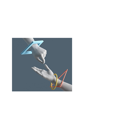
Les modes alternatifs de règlement des
différends (MARD), sont tous les modes
de recherche de solution et de
résolutions de conflits à l’amiable,
parallèles au système judiciaire. Certains
sont encadrés et réglementés ...
lire la
suite
Processus
collaboratif