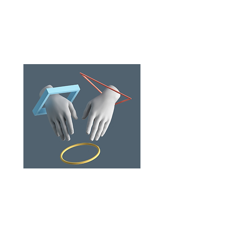
confidentiel pour régler tous types de
conflits (familiaux, professionnels,
commerciaux etc...), de manière apaisée ...
lire la suite
Notre
Association
Trouvez les avocats praticiens du