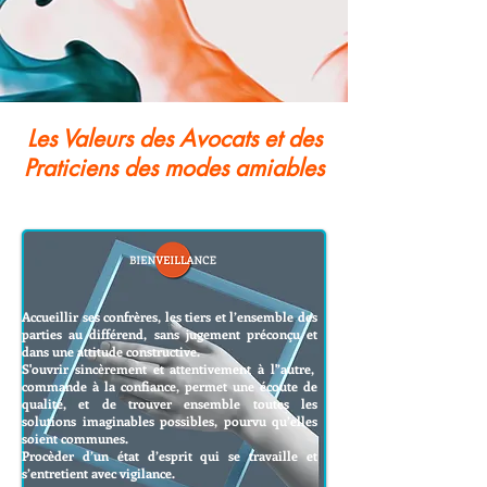
Les Valeurs des Avocats et des
Praticiens des modes amiables
Accueillir ses confrères, les tiers et l’ensemble des
parties au différend, sans jugement préconçu et
dans une attitude constructive.
S'ouvrir sincèrement et attentivement à l'’autre,
commande à la confiance, permet une écoute de
qualité, et de trouver ensemble toutes les
solutions imaginables possibles, pourvu qu’elles
soient communes.
Procèder d’un état d’esprit qui se travaille et
s’entretient avec vigilance.