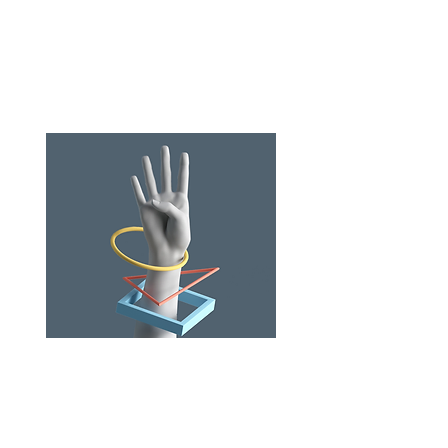
Parce que les Tribunaux sont débordés,
que les délais de procédure sont longs
et qu'aussi efficace et compétent que
soit le juge,...
lire la suite
La
Médiation
La médiation est un processus amiable et