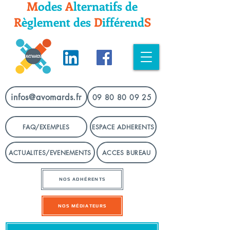
M
odes
A
lternatifs
de
R
èglement
des
D
ifféren
d
S
infos@avomards.fr
09 80 80 09 25
FAQ/EXEMPLES
ESPACE ADHERENTS
ACTUALITES/EVENEMENTS
ACCES BUREAU
NOS ADHÉRENTS
NOS MÉDIATEURS