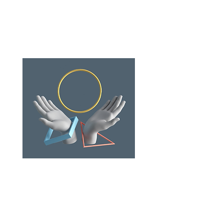
processus collaboratifs et les partenaires
de l'association ...
L'annuaire ...
Par
l'exemple
Par problématique, pas type de droit,
nous mettons à votre disposition une