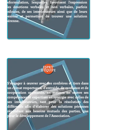
reformulation, lesquelles favorisent l'expression
des émotions verbales et non verbales, parfois
enfouies, de ses interlocuteurs ainsi que de leurs
besoins et permettant de trouver une solution
pérenne.
S’engager à œuvrer avec ses confrères et tiers dans
un climat respectueux, d'entraide, de confiance et de
coopération spontanée, en mettant en œuvre ses
compétences et expertises en synergie avec celles de
ses interlocuteurs, tant pour la résolution des
différends afin d’élaborer des solutions pérennes
répondant aux besoins mutuels des parties, que
pour le développement de l’Association.