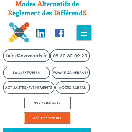
M
odes
A
lternatifs
de
R
èglement
des
D
ifféren
d
S
infos@avomards.fr
09 80 80 09 25
FAQ/EXEMPLES
ESPACE ADHERENTS
ACTUALITES/EVENEMENTS
ACCES BUREAU
NOS ADHÉRENTS
NOS MÉDIATEURS