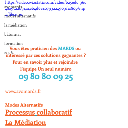
https://video.wixstatic.com/video/b25edc_96c
avomards
48a9c22b94a4eb4d6e40793224909/1080p/mp
4/file.mp4
modes alternatifs
la médiation
bâtonnat
formation
Vous êtes praticien des 
MARDS
 ou 
2026
intéressé par ces solutions gagnantes ?
Pour en savoir plus et rejoindre 
l'équipe Un seul numéro
09 80 80 09 25
www.avomards.fr
Modes
Alternatifs
Processus
collaboratif
La Médiation