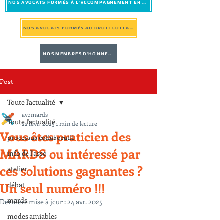
NOS AVOCATS FORMÉS À L'ACCOMPAGNEMENT EN MÉDIATION
NOS AVOCATS FORMÉS AU DROIT COLLABORATIF
NOS MEMBRES D'HONNEUR
Post
Toute l'actualité
avomards
Toute l'actualité
22 févr. 2023
1 min de lecture
Vous êtes praticien des
processus collaboratif
MARDS ou intéressé par
info de l'asso
ces solutions gagnantes ?
atelier
Un seul numéro !!!
débat
mards
Dernière mise à jour :
24 avr. 2025
modes amiables