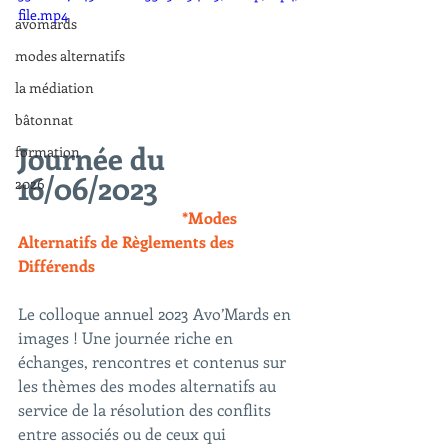
file.mp4
avomards
modes alternatifs
la médiation
bâtonnat
Journée du 
formation
16/06/2023
2026
*Modes 
Alternatifs de Règlements des 
Différends
Le colloque annuel 2023 Avo’Mards en 
images ! Une journée riche en 
échanges, rencontres et contenus sur 
les thèmes des modes alternatifs au 
service de la résolution des conflits 
entre associés ou de ceux qui 