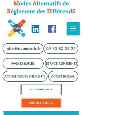
M
odes
A
lternatifs
de
R
èglement
des
D
ifféren
d
S
infos@avomards.fr
09 80 80 09 25
FAQ/EXEMPLES
ESPACE ADHERENTS
ACTUALITES/EVENEMENTS
ACCES BUREAU
NOS ADHÉRENTS
NOS MÉDIATEURS