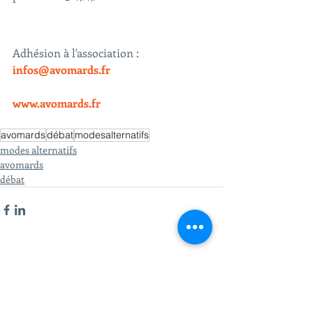
Adhésion à l'association : 
infos@avomards.fr
www.avomards.fr
avomards
débat
modesalternatifs
modes alternatifs
avomards
débat
Posts récents
Voir tout